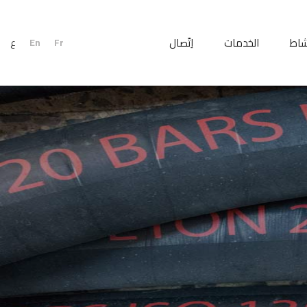
شاط
الخدمات
اِتّصال
Fr
En
ع