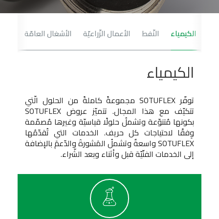
Prev
الكيمياء
النّفط
الأعمال الزّراعيّة
الأشغال العامّة
القطا
Next
الكيمياء
توفّر SOTUFLEX مجموعةً كاملةً من الحلول الّتي
تتكيّف مع هذا المجال. تتميّز عروض SOTUFLEX
بكونها مُتنوّعة وتشملُ حلولًا قياسيّة وغيرها مُصمّمة
وِفقًا لاحتياجات كل حريف. الخدمات التي تُقدّمُها
SOTUFLEX واسعةٌ وتشملُ المَشورةَ والدّعمَ بالإضافة
إلى الخدمات الفنّيّة قبل وأثناء وبعد الشّراء.