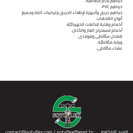
خراطيم لِحام مطّاطيّة.
خراطيم PVC.
خراطيم حريق وأجهزة لإطفاء الحريق وتركيبات ثابتة وجميع
أنواع المُلحقات.
أكمام وقاية للكابلات الكهربائيّة.
أكمام لاستخراج الغاز والدّخان.
مُعادل مطّاطي وفولاذي.
ورقة مطّاطيّة.
غشاء مطّاطي.
البريد الإلكتروني :
contact@sotuflex.com / sotuflex@gnet.tn