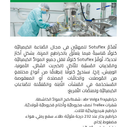
تُقدّمُ Sotuflex للمهنيّين في مجال الصّناعة الكيميائيّة
حُلولًا مُناسبةً فيما يتعلّقُ بالخراطيمِ المرِنة. بشكلٍ أكثرَ
تحديدًا، تُوفّرُ Sotuflex حُلولًا لنقل جميع الموادِّ الكيميائيّة
والمُذيباتِ المُسبّبة للتّآكلِ (الكبريت السّائل، الأمونيا،
الورنيش، إلخ). نستخرِجُ حُلولُنا اِنطِلاقًا من أنواعَ مختلفةٍ
من المُوصلات والحافّات المصلدة أو المعقوصة
المُستخدَمة في المُنشآت الثّابتة والمُتنقّلة للصّناعاتِ
الكيميائيّة ولمنصّات التّفريغ:
خراطيمabr Volga fra : شفط/كبح الموادّ الكاشطة.
شفرات Trellex نصف مخروطيّة وأختام مَخروطيّة فُولاذيّة.
خراطيم هيدروليكيّة للآلات.
خراطيم بخار عند 232 درجة مئويّة: طلاء، سفع رملي، هواء
مضغوط، لِحَام.