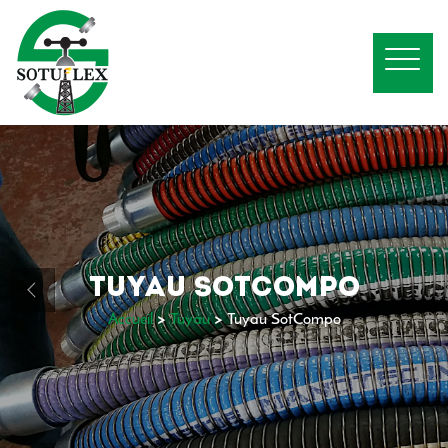
TUYAU SOTCOMPO
Accueil
>
Tuyau
>
Tuyau SotCompo